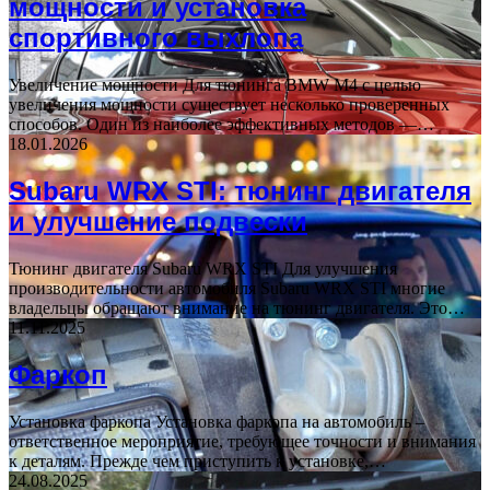
мощности и установка
спортивного выхлопа
Увеличение мощности Для тюнинга BMW M4 с целью
увеличения мощности существует несколько проверенных
способов. Один из наиболее эффективных методов —…
18.01.2026
Subaru WRX STI: тюнинг двигателя
и улучшение подвески
Тюнинг двигателя Subaru WRX STI Для улучшения
производительности автомобиля Subaru WRX STI многие
владельцы обращают внимание на тюнинг двигателя. Это…
11.11.2025
Фаркоп
Установка фаркопа Установка фаркопа на автомобиль –
ответственное мероприятие, требующее точности и внимания
к деталям. Прежде чем приступить к установке,…
24.08.2025