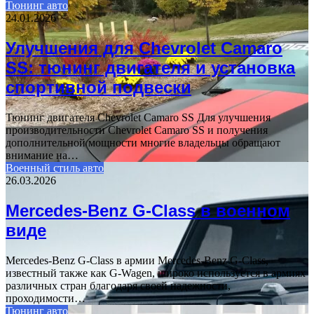
Тюнинг авто
24.01.2026
Улучшения для Chevrolet Camaro
SS: тюнинг двигателя и установка
спортивной подвески
Тюнинг двигателя Chevrolet Camaro SS Для улучшения
производительности Chevrolet Camaro SS и получения
дополнительной мощности многие владельцы обращают
внимание на…
Военный стиль авто
26.03.2026
Mercedes-Benz G-Class в военном
виде
Mercedes-Benz G-Class в армии Mercedes-Benz G-Class,
известный также как G-Wagen, широко используется в армиях
различных стран благодаря своей надежности,
проходимости…
Тюнинг авто