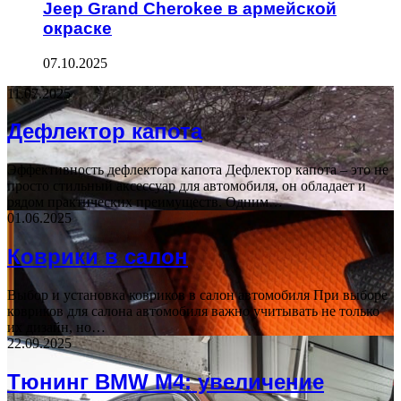
Jeep Grand Cherokee в армейской
окраске
07.10.2025
11.07.2025
Дефлектор капота
Эффективность дефлектора капота Дефлектор капота – это не
просто стильный аксессуар для автомобиля, он обладает и
рядом практических преимуществ. Одним…
01.06.2025
Коврики в салон
Выбор и установка ковриков в салон автомобиля При выборе
ковриков для салона автомобиля важно учитывать не только
их дизайн, но…
22.09.2025
Тюнинг BMW M4: увеличение