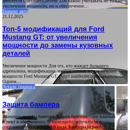
двигателя Chevrolet Corvette Z06 важно учитывать не только
увеличение мощности, но и обеспечение…
Тюнинг авто
21.12.2025
Топ-5 модификаций для Ford
Mustang GT: от увеличения
мощности до замены кузовных
деталей
Увеличение мощности Для тех, кто жаждет большего
адреналина, модификации, направленные на увеличение
мощности Ford Mustang GT, будут наиболее привлекательны.
Одним…
Детали тюнинга
01.04.2026
Защита бампера
Значение защиты бампера Защита бампера – это важный
аспект в обеспечении безопасности автомобиля и
сохранности его внешнего вида. Бамперы играют…