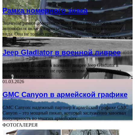
Рамка номерного знака
Значение рамки номерного знака Рамка номерного знака
автомобиля является неотъемлемой частью его внешнего
вида. Она не только придает завершенность общему…
18.08.2025
Jeep Gladiator в военной ливрее
История Jeep Gladiator в военной ливрее Jeep Gladiator в
военной ливрее — это не просто автомобиль, это символ
силы, выносливости…
01.03.2026
GMC Canyon в армейской графике
GMC Canyon: надежный партнер в армейской графике GMC
Canyon – это мощный пикап, который заслуженно завоевал
популярность во многих армейских…
ФОТОГАЛЕРЕЯ