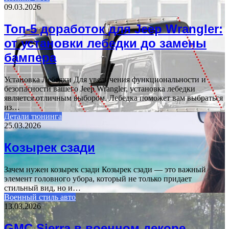
09.03.2026
Топ-5 доработок для Jeep Wrangler:
от установки лебедки до замены
бампера
Установка Лебедки Для увеличения функциональности и
безопасности вашего Jeep Wrangler, установка лебедки
является отличным выбором. Лебедка поможет вам выбраться
из…
Детали тюнинга
25.03.2026
Козырек сзади
Зачем нужен козырек сзади Козырек сзади — это важный
элемент головного убора, который не только придает
стильный вид, но и…
Военный стиль авто
13.03.2026
GMC Sierra в военном декоре