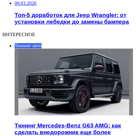
09.03.2026
Топ-5 доработок для Jeep Wrangler: от
установки лебедки до замены бампера
ИНТЕРЕСНОЕ
Тюнинг авто
Тюнинг Mercedes-Benz G63 AMG: как
сделать внедорожник еще более